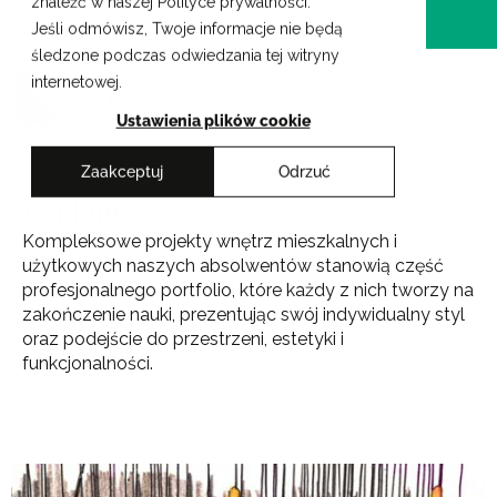
znaleźć w naszej Polityce prywatności.
Przejdź
Krakowskie Szkoły Artystyczne
Jeśli odmówisz, Twoje informacje nie będą
do
śledzone podczas odwiedzania tej witryny
treści
internetowej.
Ustawienia plików cookie
Zaakceptuj
Odrzuć
Dyplomy
Kompleksowe projekty wnętrz mieszkalnych i
użytkowych naszych absolwentów stanowią część
profesjonalnego portfolio, które każdy z nich tworzy na
zakończenie nauki, prezentując swój indywidualny styl
oraz podejście do przestrzeni, estetyki i
funkcjonalności.