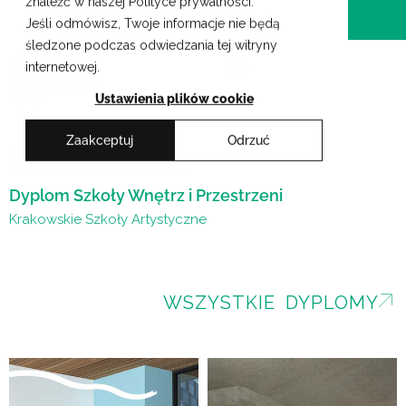
znaleźć w naszej Polityce prywatności.
Przejdź
Krakowskie Szkoły Artystyczne
Jeśli odmówisz, Twoje informacje nie będą
do
śledzone podczas odwiedzania tej witryny
treści
internetowej.
Ustawienia plików cookie
Zaakceptuj
Odrzuć
Katarzyna Głos
Dyplom Szkoły Wnętrz i Przestrzeni
Krakowskie Szkoły Artystyczne
WSZYSTKIE DYPLOMY