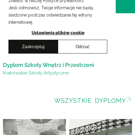
znaleźć w naszej Polityce prywatności.
Przejdź
Krakowskie Szkoły Artystyczne
Jeśli odmówisz, Twoje informacje nie będą
do
śledzone podczas odwiedzania tej witryny
treści
internetowej.
Ustawienia plików cookie
Zaakceptuj
Odrzuć
Aleksandra Brzóska
Dyplom Szkoły Wnętrz i Przestrzeni
Krakowskie Szkoły Artystyczne
WSZYSTKIE DYPLOMY