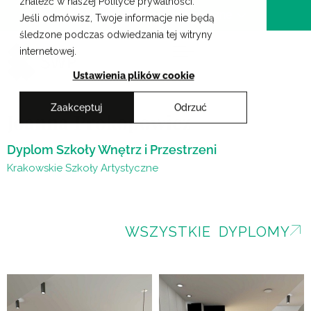
znaleźć w naszej Polityce prywatności.
Przejdź
Krakowskie Szkoły Artystyczne
Jeśli odmówisz, Twoje informacje nie będą
do
śledzone podczas odwiedzania tej witryny
treści
internetowej.
Ustawienia plików cookie
Zaakceptuj
Odrzuć
Joanna Prokopowicz
Dyplom Szkoły Wnętrz i Przestrzeni
Krakowskie Szkoły Artystyczne
WSZYSTKIE DYPLOMY