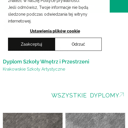
znaleźć w naszej Polityce prywatności.
Przejdź
Krakowskie Szkoły Artystyczne
Jeśli odmówisz, Twoje informacje nie będą
do
śledzone podczas odwiedzania tej witryny
treści
internetowej.
Ustawienia plików cookie
Zaakceptuj
Odrzuć
Kinga Ostapińska
Dyplom Szkoły Wnętrz i Przestrzeni
Krakowskie Szkoły Artystyczne
WSZYSTKIE DYPLOMY