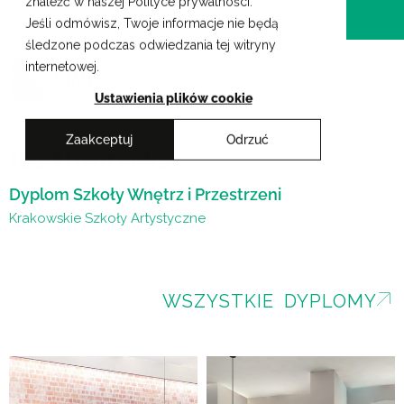
znaleźć w naszej Polityce prywatności.
Przejdź
Krakowskie Szkoły Artystyczne
Jeśli odmówisz, Twoje informacje nie będą
do
śledzone podczas odwiedzania tej witryny
treści
internetowej.
Ustawienia plików cookie
Zaakceptuj
Odrzuć
Iga Dworecka
Dyplom Szkoły Wnętrz i Przestrzeni
Krakowskie Szkoły Artystyczne
WSZYSTKIE DYPLOMY