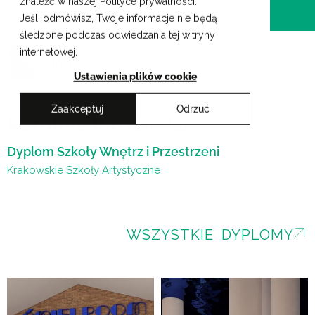
znaleźć w naszej Polityce prywatności.
Przejdź
Krakowskie Szkoły Artystyczne
Jeśli odmówisz, Twoje informacje nie będą
do
śledzone podczas odwiedzania tej witryny
treści
internetowej.
Ustawienia plików cookie
Zaakceptuj
Odrzuć
Karolina Roziewska
Dyplom Szkoły Wnętrz i Przestrzeni
Krakowskie Szkoły Artystyczne
WSZYSTKIE DYPLOMY