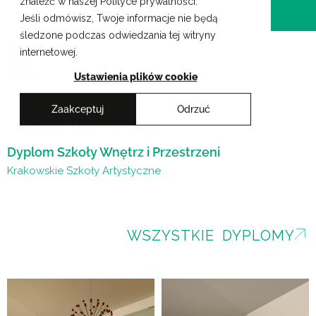
znaleźć w naszej Polityce prywatności.
Przejdź
Krakowskie Szkoły Artystyczne
Jeśli odmówisz, Twoje informacje nie będą
do
śledzone podczas odwiedzania tej witryny
treści
internetowej.
Ustawienia plików cookie
Zaakceptuj
Odrzuć
Iwona Płoskonka
Dyplom Szkoły Wnętrz i Przestrzeni
Krakowskie Szkoły Artystyczne
WSZYSTKIE DYPLOMY