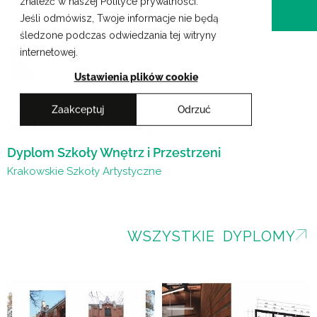
znaleźć w naszej Polityce prywatności.
Przejdź
Krakowskie Szkoły Artystyczne
Jeśli odmówisz, Twoje informacje nie będą
do
śledzone podczas odwiedzania tej witryny
treści
internetowej.
Ustawienia plików cookie
Zaakceptuj
Odrzuć
Katarzyna Ożóg
Dyplom Szkoły Wnętrz i Przestrzeni
Krakowskie Szkoły Artystyczne
WSZYSTKIE DYPLOMY