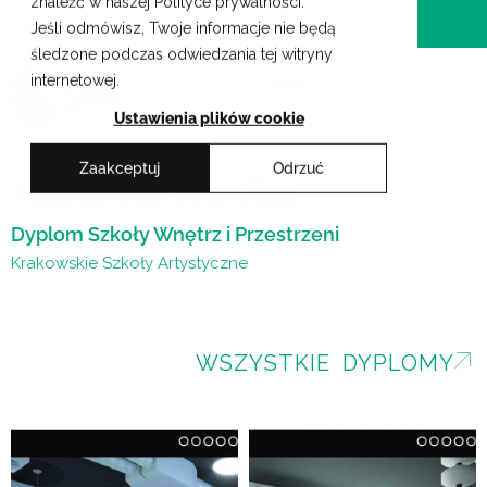
znaleźć w naszej Polityce prywatności.
Przejdź
Krakowskie Szkoły Artystyczne
Jeśli odmówisz, Twoje informacje nie będą
do
śledzone podczas odwiedzania tej witryny
treści
internetowej.
Ustawienia plików cookie
Zaakceptuj
Odrzuć
Magdalena Krystian
Dyplom Szkoły Wnętrz i Przestrzeni
Krakowskie Szkoły Artystyczne
WSZYSTKIE DYPLOMY