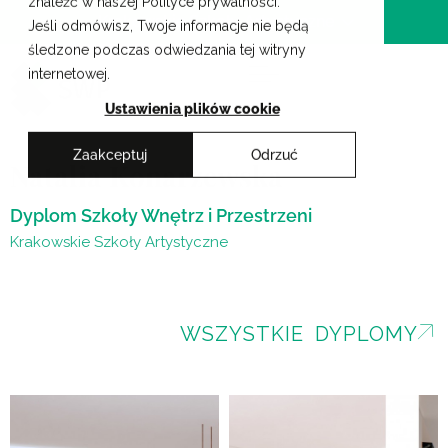
znaleźć w naszej Polityce prywatności.
Przejdź
Krakowskie Szkoły Artystyczne
Jeśli odmówisz, Twoje informacje nie będą
do
śledzone podczas odwiedzania tej witryny
treści
internetowej.
Ustawienia plików cookie
Zaakceptuj
Odrzuć
Natalia Konarzewska
Dyplom Szkoły Wnętrz i Przestrzeni
Krakowskie Szkoły Artystyczne
WSZYSTKIE DYPLOMY