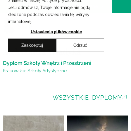
znaleźć w naszej Polityce prywatności.
Przejdź
Krakowskie Szkoły Artystyczne
Jeśli odmówisz, Twoje informacje nie będą
do
śledzone podczas odwiedzania tej witryny
treści
internetowej.
Ustawienia plików cookie
Zaakceptuj
Odrzuć
Aleksandra Władyka
Dyplom Szkoły Wnętrz i Przestrzeni
Krakowskie Szkoły Artystyczne
WSZYSTKIE DYPLOMY