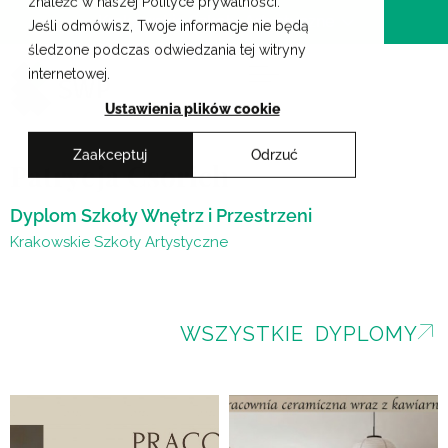
znaleźć w naszej Polityce prywatności.
Przejdź
Krakowskie Szkoły Artystyczne
Jeśli odmówisz, Twoje informacje nie będą
do
śledzone podczas odwiedzania tej witryny
treści
internetowej.
Ustawienia plików cookie
Zaakceptuj
Odrzuć
Patrycja Csorich
Dyplom Szkoły Wnętrz i Przestrzeni
Krakowskie Szkoły Artystyczne
WSZYSTKIE DYPLOMY