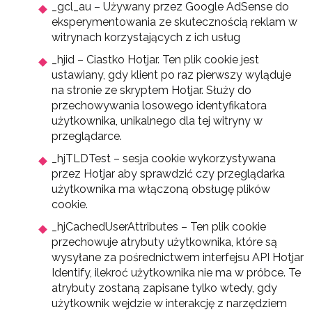
_gcl_au – Używany przez Google AdSense do
eksperymentowania ze skutecznością reklam w
witrynach korzystających z ich usług
_hjid – Ciastko Hotjar. Ten plik cookie jest
ustawiany, gdy klient po raz pierwszy wyląduje
na stronie ze skryptem Hotjar. Służy do
przechowywania losowego identyfikatora
użytkownika, unikalnego dla tej witryny w
przeglądarce.
_hjTLDTest – sesja cookie wykorzystywana
przez Hotjar aby sprawdzić czy przeglądarka
użytkownika ma włączoną obsługę plików
cookie.
_hjCachedUserAttributes – Ten plik cookie
przechowuje atrybuty użytkownika, które są
wysyłane za pośrednictwem interfejsu API Hotjar
Identify, ilekroć użytkownika nie ma w próbce. Te
atrybuty zostaną zapisane tylko wtedy, gdy
użytkownik wejdzie w interakcję z narzędziem