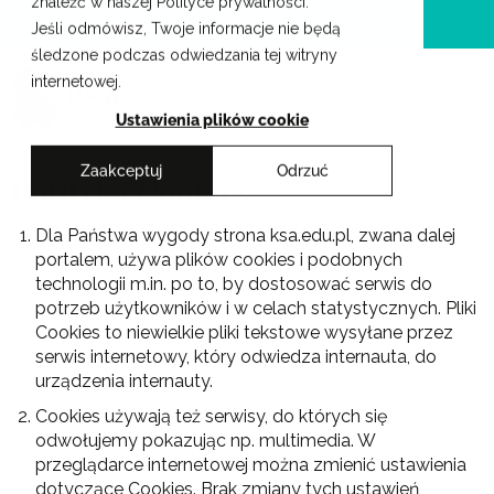
znaleźć w naszej Polityce prywatności.
Przejdź
Krakowskie Szkoły Artystyczne
Jeśli odmówisz, Twoje informacje nie będą
do
śledzone podczas odwiedzania tej witryny
treści
internetowej.
EN
Ustawienia plików cookie
Zaakceptuj
Odrzuć
Polityka Cookies
Dla Państwa wygody strona ksa.edu.pl, zwana dalej
portalem, używa plików cookies i podobnych
technologii m.in. po to, by dostosować serwis do
potrzeb użytkowników i w celach statystycznych. Pliki
Cookies to niewielkie pliki tekstowe wysyłane przez
serwis internetowy, który odwiedza internauta, do
urządzenia internauty.
Cookies używają też serwisy, do których się
odwołujemy pokazując np. multimedia. W
przeglądarce internetowej można zmienić ustawienia
dotyczące Cookies. Brak zmiany tych ustawień