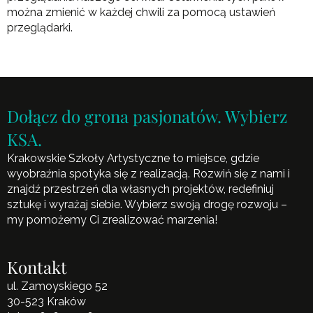
można zmienić w każdej chwili za pomocą ustawień
przeglądarki.
Dołącz do grona pasjonatów. Wybierz
KSA.
Krakowskie Szkoły Artystyczne to miejsce, gdzie
wyobraźnia spotyka się z realizacją. Rozwiń się z nami i
znajdź przestrzeń dla własnych projektów, redefiniuj
sztukę i wyrażaj siebie. Wybierz swoją drogę rozwoju –
my pomożemy Ci zrealizować marzenia!
Kontakt
ul. Zamoyskiego 52
30-523 Kraków