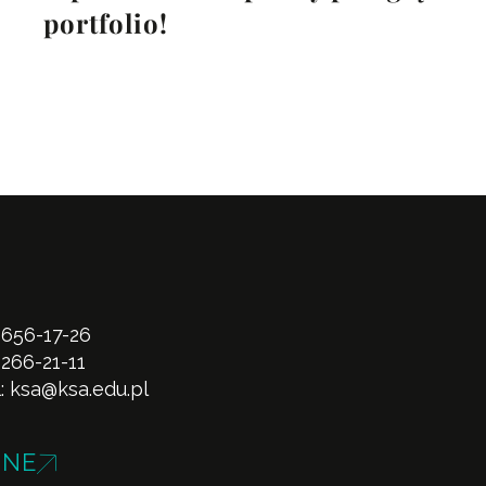
portfolio!
 656-17-26
 266-21-11
l:
ksa@ksa.edu.pl
INE