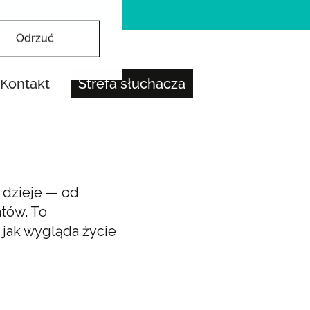
Odrzuć
Kontakt
Strefa słuchacza
s dzieje — od
ntów. To
, jak wygląda życie