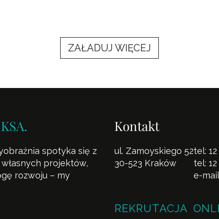
ZAŁADUJ WIĘCEJ
 KSA.
Kontakt
yobraźnia spotyka się z
ul. Zamoyskiego 52
tel:
12
la własnych projektów,
30-523 Kraków
tel:
12
rogę rozwoju – my
e-mai
REKRUTACJA ONL