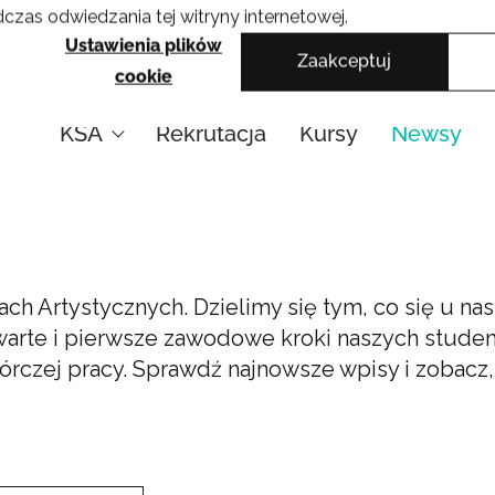
czas odwiedzania tej witryny internetowej.
Krakowskie Szkoły Artystyczne
Ustawienia plików
Zaakceptuj
EN
cookie
KSA
Rekrutacja
Kursy
Newsy
ach Artystycznych. Dzielimy się tym, co się u na
twarte i pierwsze zawodowe kroki naszych stude
twórczej pracy. Sprawdź najnowsze wpisy i zobacz