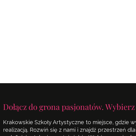
Dołącz do grona pasjonatów. Wybierz
Krakowskie Szkoły Artystyczne to miejsce, gdzie w
realizacją. Rozwiń się z nami i znajdź przestrzeń d