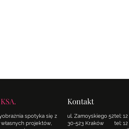
 KSA.
Kontakt
yobraźnia spotyka się z
ul. Zamoyskiego 52
tel:
12
la własnych projektów,
30-523 Kraków
tel:
12