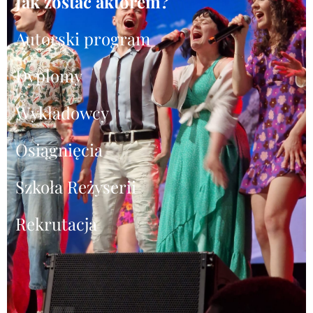
Jak zostać aktorem?
Autorski program
Dyplomy
Wykładowcy
Osiągnięcia
Szkoła Reżyserii
Rekrutacja