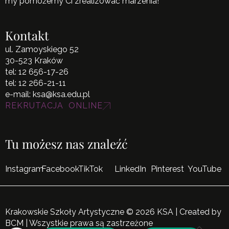
my pomożemy Ci zrealizować marzenia!
Kontakt
ul. Zamoyskiego 52
30-523 Kraków
tel:
12 656-17-26
tel:
12 266-21-11
e-mail:
ksa@ksa.edu.pl
REKRUTACJA ONLINE
Tu możesz nas znaleźć
Instagram
Facebook
TikTok
LinkedIn
Pinterest
YouTube
Krakowskie Szkoły Artystyczne © 2026 KSA | Created by
BCM
| Wszystkie prawa są zastrzeżone