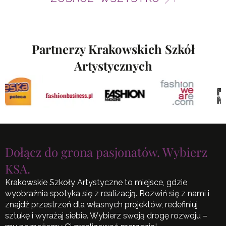
ZOBACZ WSZYSTKO
Partnerzy Krakowskich Szkół
Artystycznych
Dołącz do grona pasjonatów. Wybierz
KSA.
Krakowskie Szkoły Artystyczne to miejsce, gdzie
wyobraźnia spotyka się z realizacją. Rozwiń się z nami i
znajdź przestrzeń dla własnych projektów, redefiniuj
sztukę i wyrażaj siebie. Wybierz swoją drogę rozwoju –