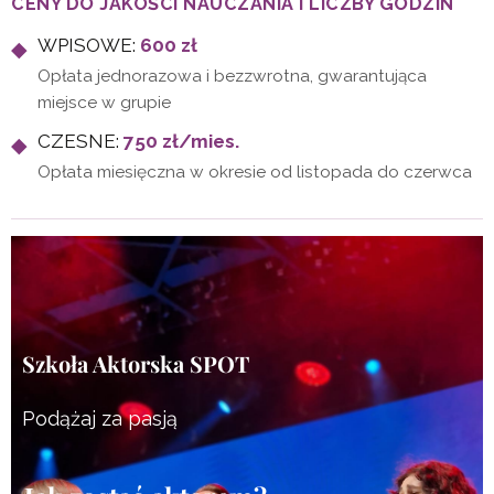
CENY DO JAKOŚCI NAUCZANIA I LICZBY GODZIN
WPISOWE:
600 zł
Opłata jednorazowa i bezzwrotna, gwarantująca
miejsce w grupie
CZESNE:
750 zł/mies.
Opłata miesięczna w okresie od listopada do czerwca
Szkoła Aktorska SPOT
Podążaj za pasją