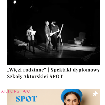
„Więzi rodzinne” | Spektakl dyplomowy
Szkoły Aktorskiej SPOT
AKTORSTWO