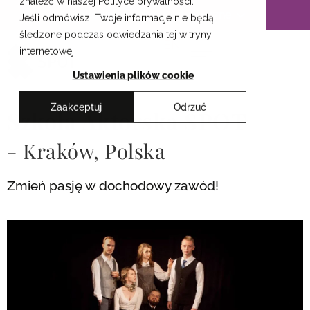
znaleźć w naszej Polityce prywatności.
Przejdź
Krakowskie Szkoły Artystyczne
Jeśli odmówisz, Twoje informacje nie będą
do
śledzone podczas odwiedzania tej witryny
treści
EN
internetowej.
Ustawienia plików cookie
Zaakceptuj
Odrzuć
Szkoła Aktorska SPOT
- Kraków, Polska
Zmień pasję w dochodowy zawód!