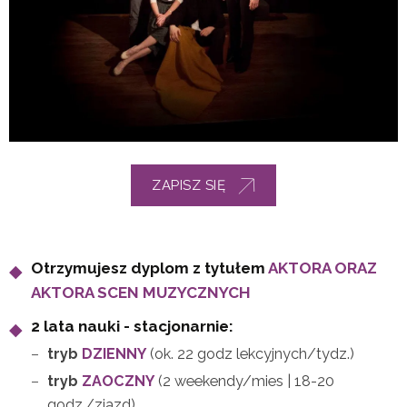
ZAPISZ SIĘ
Otrzymujesz dyplom z tytułem
AKTORA ORAZ
AKTORA SCEN MUZYCZNYCH
2 lata nauki - stacjonarnie:
tryb
DZIENNY
(ok. 22 godz lekcyjnych/tydz.)
tryb
ZAOCZNY
(2 weekendy/mies | 18-20
godz./zjazd)