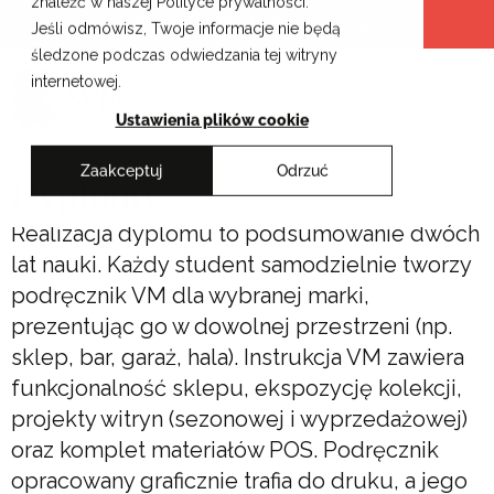
znaleźć w naszej Polityce prywatności.
Przejdź
Krakowskie Szkoły Artystyczne
Jeśli odmówisz, Twoje informacje nie będą
do
śledzone podczas odwiedzania tej witryny
treści
internetowej.
Ustawienia plików cookie
Zaakceptuj
Odrzuć
Dyplomy
Realizacja dyplomu to podsumowanie dwóch
lat nauki. Każdy student samodzielnie tworzy
podręcznik VM dla wybranej marki,
prezentując go w dowolnej przestrzeni (np.
sklep, bar, garaż, hala). Instrukcja VM zawiera
funkcjonalność sklepu, ekspozycję kolekcji,
projekty witryn (sezonowej i wyprzedażowej)
oraz komplet materiałów POS. Podręcznik
opracowany graficznie trafia do druku, a jego