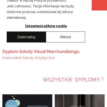
znaleźć w naszej Polityce prywatności.
Przejdź
Krakowskie Szkoły Artystyczne
Jeśli odmówisz, Twoje informacje nie będą
do
śledzone podczas odwiedzania tej witryny
treści
internetowej.
Ustawienia plików cookie
Zaakceptuj
Odrzuć
Bartłomiej Jungiewicz
Dyplom Szkoły Visual Merchandisingu
Krakowskie Szkoły Artystyczne
WSZYSTKIE DYPLOMY