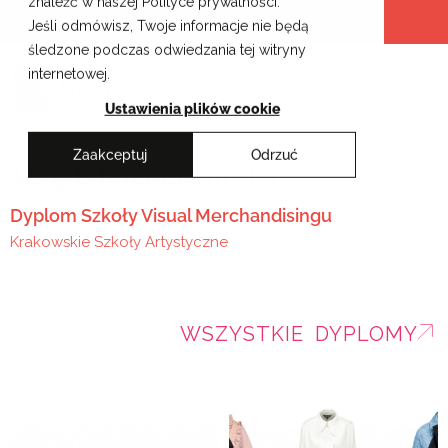
znaleźć w naszej Polityce prywatności.
Przejdź
Krakowskie Szkoły Artystyczne
Jeśli odmówisz, Twoje informacje nie będą
do
śledzone podczas odwiedzania tej witryny
treści
internetowej.
Ustawienia plików cookie
Zaakceptuj
Odrzuć
Magdalena Jaworska
Dyplom Szkoły Visual Merchandisingu
Krakowskie Szkoły Artystyczne
WSZYSTKIE DYPLOMY