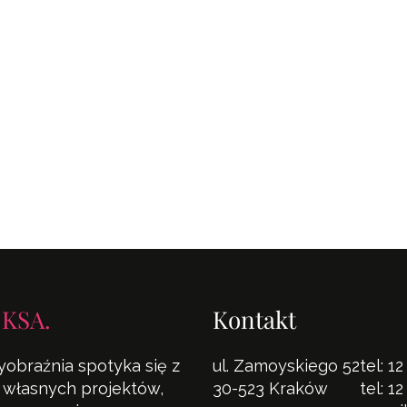
 KSA.
Kontakt
yobraźnia spotyka się z
ul. Zamoyskiego 52
tel:
12
la własnych projektów,
30-523 Kraków
tel:
12