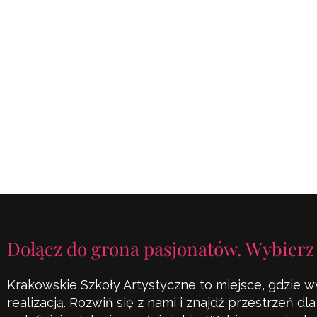
Dołącz do grona pasjonatów. Wybierz
Krakowskie Szkoły Artystyczne to miejsce, gdzie w
realizacją. Rozwiń się z nami i znajdź przestrzeń d