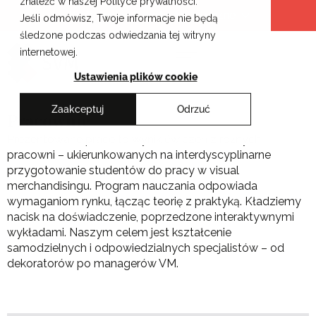
znaleźć w naszej Polityce prywatności.
Przejdź
Krakowskie Szkoły Artystyczne
Jeśli odmówisz, Twoje informacje nie będą
do
śledzone podczas odwiedzania tej witryny
treści
internetowej.
Ustawienia plików cookie
Zaakceptuj
Odrzuć
Pracownie
Prezentowane prace to wynik ćwiczeń z różnych
pracowni – ukierunkowanych na interdyscyplinarne
przygotowanie studentów do pracy w visual
merchandisingu. Program nauczania odpowiada
wymaganiom rynku, łącząc teorię z praktyką. Kładziemy
nacisk na doświadczenie, poprzedzone interaktywnymi
wykładami. Naszym celem jest kształcenie
samodzielnych i odpowiedzialnych specjalistów – od
dekoratorów po managerów VM.