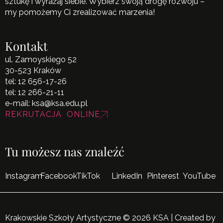
sztukę i wyrażaj siebie. Wybierz swoją drogę rozwoju –
my pomożemy Ci zrealizować marzenia!
Kontakt
ul. Zamoyskiego 52
30-523 Kraków
tel:
12 656-17-26
tel:
12 266-21-11
e-mail:
ksa@ksa.edu.pl
REKRUTACJA ONLINE
Tu możesz nas znaleźć
Instagram
Facebook
TikTok
LinkedIn
Pinterest
YouTube
Krakowskie Szkoły Artystyczne © 2026 KSA | Created by