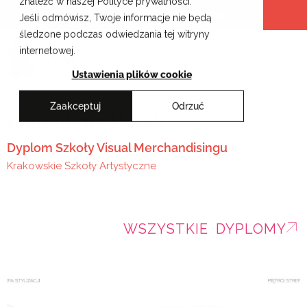
znaleźć w naszej Polityce prywatności.
Przejdź
Krakowskie Szkoły Artystyczne
Jeśli odmówisz, Twoje informacje nie będą
do
śledzone podczas odwiedzania tej witryny
treści
internetowej.
Ustawienia plików cookie
Zaakceptuj
Odrzuć
Florentyna Horak
Dyplom Szkoły Visual Merchandisingu
Krakowskie Szkoły Artystyczne
WSZYSTKIE DYPLOMY