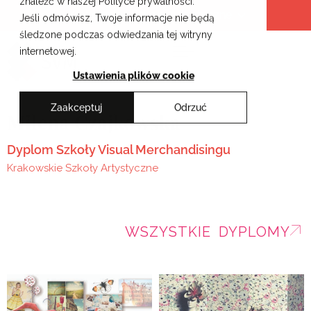
znaleźć w naszej Polityce prywatności.
Przejdź
Krakowskie Szkoły Artystyczne
Jeśli odmówisz, Twoje informacje nie będą
do
śledzone podczas odwiedzania tej witryny
treści
internetowej.
Ustawienia plików cookie
Zaakceptuj
Odrzuć
Milena Czajkowska
Dyplom Szkoły Visual Merchandisingu
Krakowskie Szkoły Artystyczne
WSZYSTKIE DYPLOMY