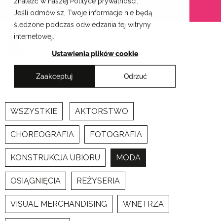
znaleźć w naszej Polityce prywatności.
Przejdź
Krakowskie Szkoły Artystyczne
Jeśli odmówisz, Twoje informacje nie będą
do
śledzone podczas odwiedzania tej witryny
treści
internetowej.
Ustawienia plików cookie
Zaakceptuj
Odrzuć
Newsy
WSZYSTKIE
AKTORSTWO
CHOREOGRAFIA
FOTOGRAFIA
KONSTRUKCJA UBIORU
MODA
OSIĄGNIĘCIA
REŻYSERIA
VISUAL MERCHANDISING
WNĘTRZA