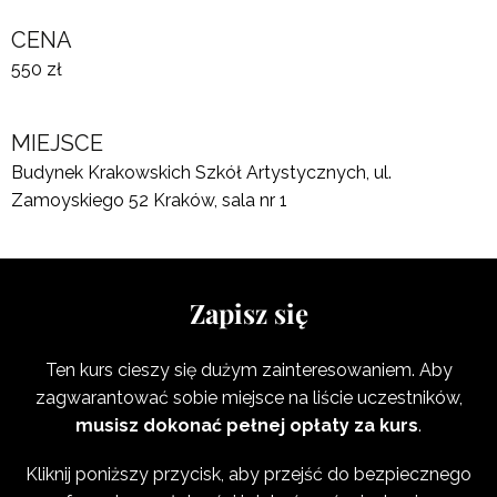
CENA
550 zł
MIEJSCE
Budynek Krakowskich Szkół Artystycznych, ul.
Zamoyskiego 52 Kraków, sala nr 1
Zapisz się
Ten kurs cieszy się dużym zainteresowaniem. Aby
zagwarantować sobie miejsce na liście uczestników,
musisz dokonać pełnej opłaty za kurs
.
Kliknij poniższy przycisk, aby przejść do bezpiecznego