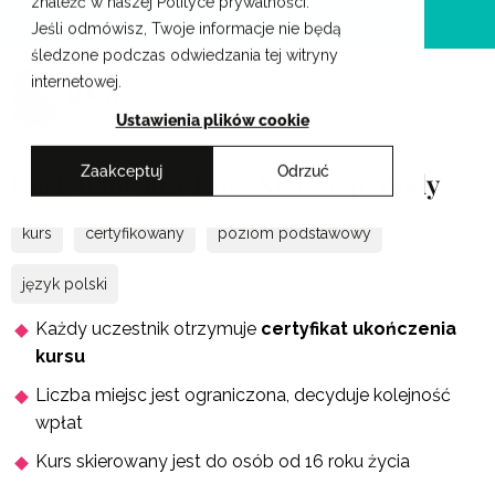
znaleźć w naszej Polityce prywatności.
Przejdź
Krakowskie Szkoły Artystyczne
Jeśli odmówisz, Twoje informacje nie będą
do
śledzone podczas odwiedzania tej witryny
treści
internetowej.
Ustawienia plików cookie
Zaakceptuj
Odrzuć
Certyfikowany Kurs Stylizacji Mody
kurs
certyfikowany
poziom podstawowy
język polski
Każdy uczestnik otrzymuje
certyfikat ukończenia
kursu
Liczba miejsc jest ograniczona, decyduje kolejność
wpłat
Kurs skierowany jest do osób od 16 roku życia