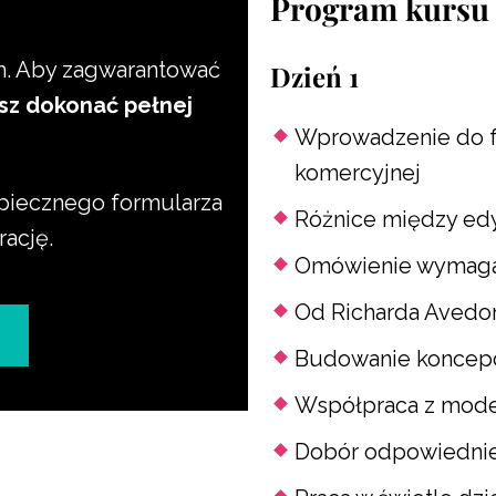
Program kursu
m. Aby zagwarantować
Dzień 1
sz dokonać pełnej
Wprowadzenie do fo
komercyjnej
ezpiecznego formularza
Różnice między edy
rację.
Omówienie wymagań
Od Richarda Avedon
Budowanie koncepcj
Współpraca z model
Dobór odpowiedniej 