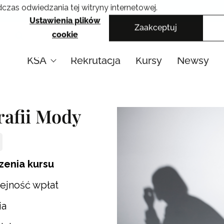
czas odwiedzania tej witryny internetowej.
Krakowskie Szkoły Artystyczne
Ustawienia plików
Zaakceptuj
cookie
KSA
Rekrutacja
Kursy
Newsy
rafii Mody
zenia kursu
lejność wpłat
ia