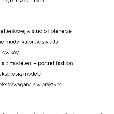
iennym i sztucznym
tleniowej w studio i plenerze
ie modyfikatorów światła
 Low key
ia z modelem – portret fashion
 ekspresją modela
ekstrawagancja w praktyce