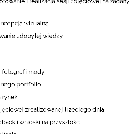
owanie i realizacja sesji zdjęciowej na zadany
oncepcją wizualną
wanie zdobytej wiedzy
fotografii mody
nego portfolio
a rynek
djęciowej zrealizowanej trzeciego dnia
back i wnioski na przyszłość