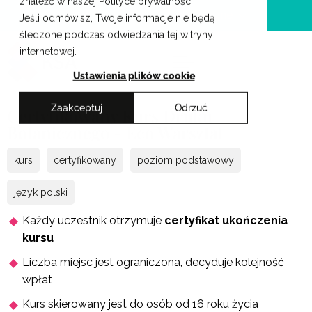
znaleźć w naszej Polityce prywatności.
Przejdź
Krakowskie Szkoły Artystyczne
Jeśli odmówisz, Twoje informacje nie będą
do
śledzone podczas odwiedzania tej witryny
treści
internetowej.
Ustawienia plików cookie
Zaakceptuj
Odrzuć
Certyfikowany Kurs Druku
Botanicznego - Eco Warsztat
kurs
certyfikowany
poziom podstawowy
język polski
Każdy uczestnik otrzymuje
certyfikat ukończenia
kursu
Liczba miejsc jest ograniczona, decyduje kolejność
wpłat
Kurs skierowany jest do osób od 16 roku życia