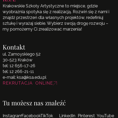
Krakowskie Szkoły Artystyczne to miejsce, gdzie
wyobraźnia spotyka się z realizacją. Rozwiń się z nami i
znajdź przestrzeń dla własnych projektów, redefiniuj
sztukę i wyrażaj siebie. Wybierz swoją drogę rozwoju –
my pomożemy Ci zrealizować marzenia!
Kontakt
ul. Zamoyskiego 52
30-523 Kraków
tel:
12 656-17-26
tel:
12 266-21-11
e-mail:
ksa@ksa.edu.pl
REKRUTACJA ONLINE
Tu możesz nas znaleźć
Instagram
Facebook
TikTok
LinkedIn
Pinterest
YouTube