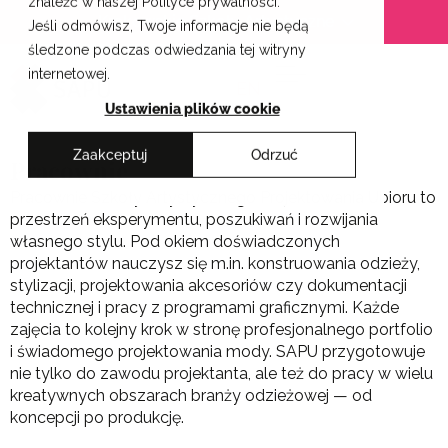
znaleźć w naszej Polityce prywatności.
Przejdź
Krakowskie Szkoły Artystyczne
Jeśli odmówisz, Twoje informacje nie będą
do
śledzone podczas odwiedzania tej witryny
treści
internetowej.
EN
Ustawienia plików cookie
Zaakceptuj
Odrzuć
Pracownie
Pracownie Szkoły Artystycznego Projektowania Ubioru to
przestrzeń eksperymentu, poszukiwań i rozwijania
własnego stylu. Pod okiem doświadczonych
projektantów nauczysz się m.in. konstruowania odzieży,
stylizacji, projektowania akcesoriów czy dokumentacji
technicznej i pracy z programami graficznymi. Każde
zajęcia to kolejny krok w stronę profesjonalnego portfolio
i świadomego projektowania mody. SAPU przygotowuje
nie tylko do zawodu projektanta, ale też do pracy w wielu
kreatywnych obszarach branży odzieżowej — od
koncepcji po produkcję.