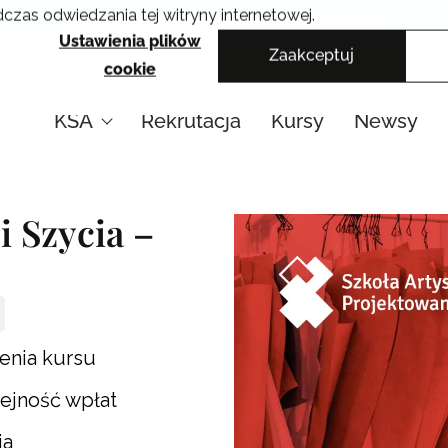
czas odwiedzania tej witryny internetowej.
Krakowskie Szkoły Artystyczne
Ustawienia plików
Zaakceptuj
cookie
KSA
Rekrutacja
Kursy
Newsy
i Szycia –
enia kursu
lejność wpłat
ia