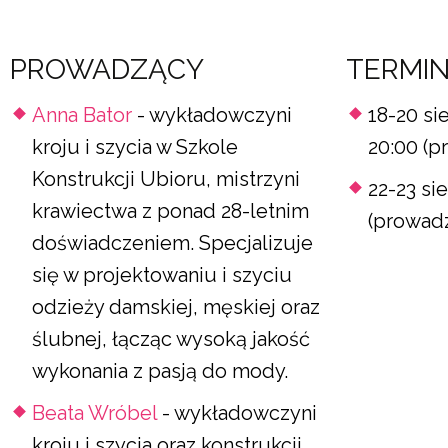
PROWADZĄCY
TERMI
Anna Bator
- wykładowczyni
18-20 si
kroju i szycia w Szkole
20:00 (p
Konstrukcji Ubioru, mistrzyni
22-23 si
krawiectwa z ponad 28-letnim
(prowadz
doświadczeniem. Specjalizuje
się w projektowaniu i szyciu
odzieży damskiej, męskiej oraz
ślubnej, łącząc wysoką jakość
wykonania z pasją do mody.
Beata Wróbel
- wykładowczyni
kroju i szycia oraz konstrukcji