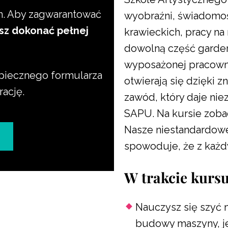
m. Aby zagwarantować
wyobraźni, świadomośc
sz dokonać pełnej
krawieckich, pracy na 
dowolną część garder
wyposażonej pracowni
ezpiecznego formularza
otwierają się dzięki z
rację.
zawód, który daje nie
SAPU. Na kursie zoba
Nasze niestandardowe
spowoduje, że z każd
W trakcie kursu
Nauczysz się szyć 
budowy maszyny, jej