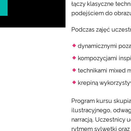
łączy klasyczne techni
podejściem do obrazu
Podczas zajęć uczestni
dynamicznymi pozam
kompozycjami inspi
technikami mixed m
krepiną wykorzystyw
Program kursu skupia 
ilustracyjnego, odwa
narracją. Uczestnicy 
rytmem sylwetki oraz 