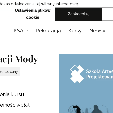
czas odwiedzania tej witryny internetowej.
Krakowskie Szkoły Artystyczne
Ustawienia plików
Zaakceptuj
cookie
KSA
Rekrutacja
Kursy
Newsy
acji Mody
wansowany
enia kursu
lejność wpłat