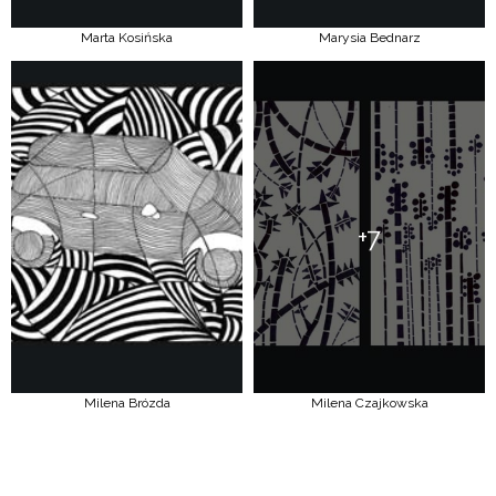
Marta Kosińska
Marysia Bednarz
+7
Milena Brózda
Milena Czajkowska