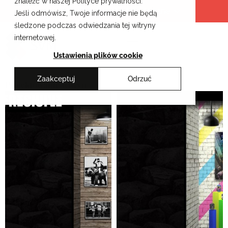
znaleźć w naszej Polityce prywatności.
Przejdź
Krakowskie Szkoły Artystyczne
Jeśli odmówisz, Twoje informacje nie będą
do
śledzone podczas odwiedzania tej witryny
treści
internetowej.
Ustawienia plików cookie
Zaakceptuj
Odrzuć
Projektowanie witryn