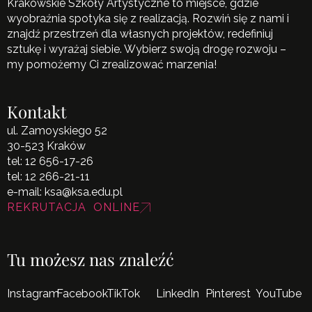
Krakowskie Szkoły Artystyczne to miejsce, gdzie
wyobraźnia spotyka się z realizacją. Rozwiń się z nami i
znajdź przestrzeń dla własnych projektów, redefiniuj
sztukę i wyrażaj siebie. Wybierz swoją drogę rozwoju –
my pomożemy Ci zrealizować marzenia!
Kontakt
ul. Zamoyskiego 52
30-523 Kraków
tel:
12 656-17-26
tel:
12 266-21-11
e-mail:
ksa@ksa.edu.pl
REKRUTACJA ONLINE
Tu możesz nas znaleźć
Instagram
Facebook
TikTok
LinkedIn
Pinterest
YouTube