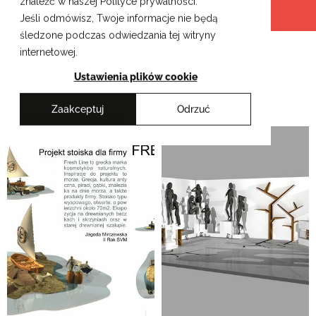
znaleźć w naszej Polityce prywatności.
Przejdź
Krakowskie Szkoły Artystyczne
Jeśli odmówisz, Twoje informacje nie będą
do
śledzone podczas odwiedzania tej witryny
treści
internetowej.
Ustawienia plików cookie
Zaakceptuj
Odrzuć
Projektowanie wnętrz