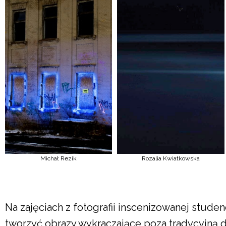
Michał Rezik
Rozalia Kwiatkowska
Na zajęciach z fotografii inscenizowanej studenc
tworzyć obrazy wykraczające poza tradycyjną d