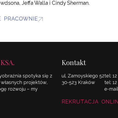
wdsona, Jeffa Walla i Cindy Sherman.
E PRACOWNIE
 KSA.
Kontakt
yobraźnia spotyka się z
ul. Zamoyskiego 52
tel:
12
la własnych projektów,
30-523 Kraków
tel:
12
rogę rozwoju – my
e-mai
REKRUTACJA ONLI