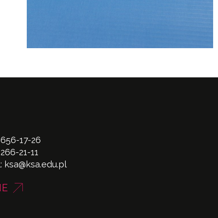
 656-17-26
 266-21-11
l:
ksa@ksa.edu.pl
NE