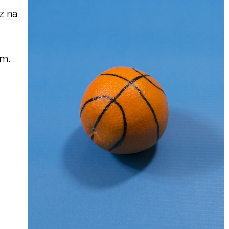
z na
em.