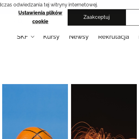
czas odwiedzania tej witryny internetowej.
Krakowskie Szkoły Artystyczne
Ustawienia plików
Zaakceptuj
EN
cookie
SKF
Kursy
Newsy
Rekrutacja