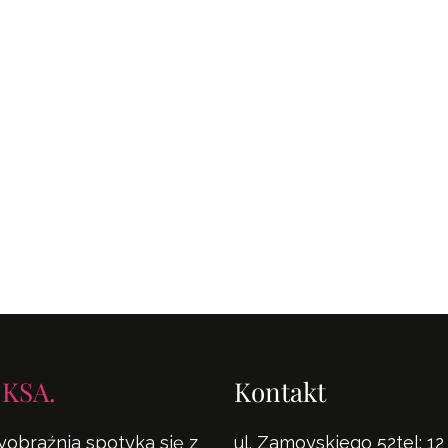
 KSA.
Kontakt
yobraźnia spotyka się z
ul. Zamoyskiego 52
tel:
12