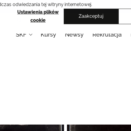
czas odwiedzania tej witryny internetowej.
Krakowskie Szkoły Artystyczne
Ustawienia plików
Zaakceptuj
EN
cookie
SKF
Kursy
Newsy
Rekrutacja