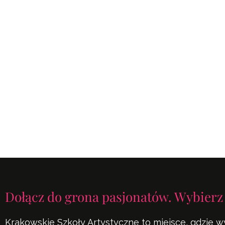
Dołącz do grona pasjonatów. Wybierz
Krakowskie Szkoły Artystyczne to miejsce, gdzie w