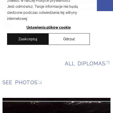
znaleźć w naszej Polityce prywatności.
Skip
Cracow School of Art & Fashion Design
Jeśli odmówisz, Twoje informacje nie będą
to
śledzone podczas odwiedzania tej witryny
content
PL
internetowej.
Ustawienia plików cookie
Zaakceptuj
Odrzuć
Szymon Nowak
ALL DIPLOMAS
SEE PHOTOS