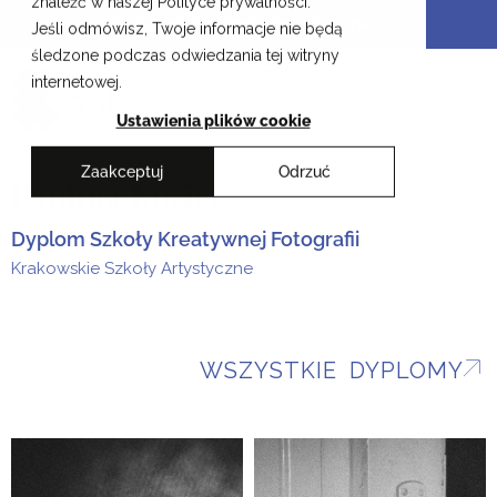
znaleźć w naszej Polityce prywatności.
Przejdź
Krakowskie Szkoły Artystyczne
Jeśli odmówisz, Twoje informacje nie będą
do
śledzone podczas odwiedzania tej witryny
treści
EN
internetowej.
Ustawienia plików cookie
Zaakceptuj
Odrzuć
Paulina Kozieł
Dyplom Szkoły Kreatywnej Fotografii
Krakowskie Szkoły Artystyczne
WSZYSTKIE DYPLOMY