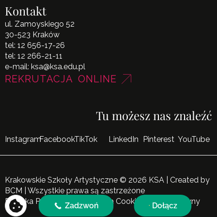
Kontakt
ul. Zamoyskiego 52
30-523 Kraków
tel:
12 656-17-26
tel:
12 266-21-11
e-mail:
ksa@ksa.edu.pl
REKRUTACJA ONLINE
Tu możesz nas znaleźć
Instagram
Facebook
TikTok
LinkedIn
Pinterest
YouTube
Krakowskie Szkoły Artystyczne © 2026 KSA | Created by
BCM
| Wszystkie prawa są zastrzeżone
Polityka Prywatności
|
Polityka Cookies
|
Mapa Witryny
Zadzwoń
Dołącz