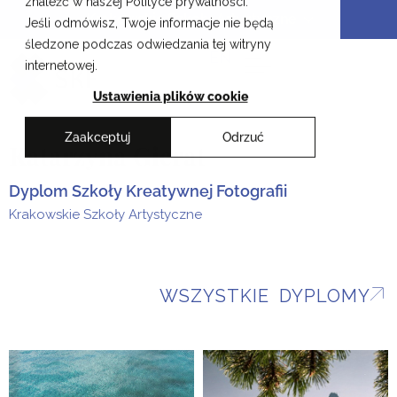
znaleźć w naszej Polityce prywatności.
Przejdź
Krakowskie Szkoły Artystyczne
Jeśli odmówisz, Twoje informacje nie będą
do
śledzone podczas odwiedzania tej witryny
treści
EN
internetowej.
Ustawienia plików cookie
Zaakceptuj
Odrzuć
Katarzyna Gierat
Dyplom Szkoły Kreatywnej Fotografii
Krakowskie Szkoły Artystyczne
WSZYSTKIE DYPLOMY