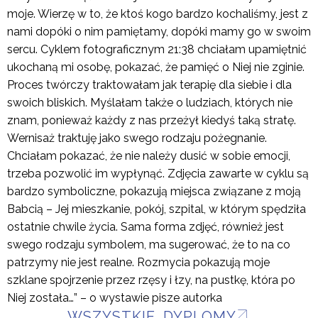
moje. Wierzę w to, że ktoś kogo bardzo kochaliśmy, jest z
nami dopóki o nim pamiętamy, dopóki mamy go w swoim
sercu. Cyklem fotograficznym 21:38 chciałam upamiętnić
ukochaną mi osobę, pokazać, że pamięć o Niej nie zginie.
Proces twórczy traktowałam jak terapię dla siebie i dla
swoich bliskich. Myślałam także o ludziach, których nie
znam, ponieważ każdy z nas przeżył kiedyś taką stratę.
Wernisaż traktuję jako swego rodzaju pożegnanie.
Chciałam pokazać, że nie należy dusić w sobie emocji,
trzeba pozwolić im wypłynąć. Zdjęcia zawarte w cyklu są
bardzo symboliczne, pokazują miejsca związane z moją
Babcią – Jej mieszkanie, pokój, szpital, w którym spędziła
ostatnie chwile życia. Sama forma zdjęć, również jest
swego rodzaju symbolem, ma sugerować, że to na co
patrzymy nie jest realne. Rozmycia pokazują moje
szklane spojrzenie przez rzęsy i łzy, na pustkę, która po
Niej została…” – o wystawie pisze autorka
WSZYSTKIE DYPLOMY