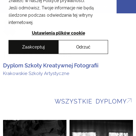
znaleźć w naszej Polityce prywatności.
Przejdź
Krakowskie Szkoły Artystyczne
Jeśli odmówisz, Twoje informacje nie będą
do
śledzone podczas odwiedzania tej witryny
treści
EN
internetowej.
Ustawienia plików cookie
Zaakceptuj
Odrzuć
Justyna Wijowska
Dyplom Szkoły Kreatywnej Fotografii
Krakowskie Szkoły Artystyczne
WSZYSTKIE DYPLOMY