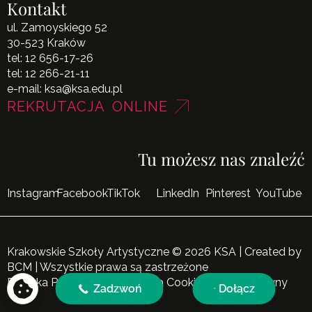
Kontakt
ul. Zamoyskiego 52
30-523 Kraków
tel:
12 656-17-26
tel:
12 266-21-11
e-mail:
ksa@ksa.edu.pl
REKRUTACJA ONLINE
Tu możesz nas znaleźć
Instagram
Facebook
TikTok
LinkedIn
Pinterest
YouTube
Krakowskie Szkoły Artystyczne © 2026 KSA | Created by
BCM
| Wszystkie prawa są zastrzeżone
Polityka Prywatności
|
Polityka Cookies
|
Mapa Witryny
Zadzwoń
Dołącz