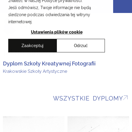
znaleźć w naszej Polityce prywatności.
Przejdź
Krakowskie Szkoły Artystyczne
Jeśli odmówisz, Twoje informacje nie będą
do
śledzone podczas odwiedzania tej witryny
treści
EN
internetowej.
Ustawienia plików cookie
Zaakceptuj
Odrzuć
Jakub Sobczyk
Dyplom Szkoły Kreatywnej Fotografii
Krakowskie Szkoły Artystyczne
WSZYSTKIE DYPLOMY