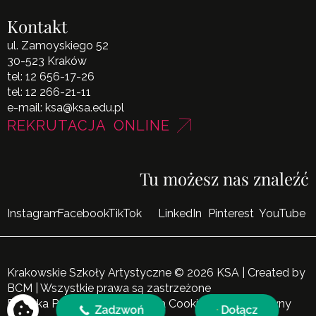
Kontakt
ul. Zamoyskiego 52
30-523 Kraków
tel:
12 656-17-26
tel:
12 266-21-11
e-mail:
ksa@ksa.edu.pl
REKRUTACJA ONLINE
Tu możesz nas znaleźć
Instagram
Facebook
TikTok
LinkedIn
Pinterest
YouTube
Krakowskie Szkoły Artystyczne © 2026 KSA | Created by
BCM
| Wszystkie prawa są zastrzeżone
Polityka Prywatności
|
Polityka Cookies
|
Mapa Witryny
Zadzwoń
Dołącz