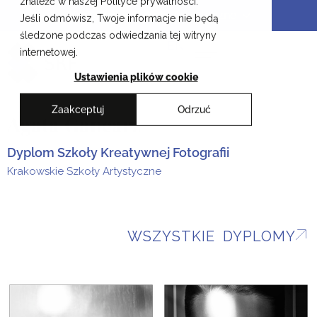
znaleźć w naszej Polityce prywatności.
Przejdź
Krakowskie Szkoły Artystyczne
Jeśli odmówisz, Twoje informacje nie będą
do
śledzone podczas odwiedzania tej witryny
treści
EN
internetowej.
Ustawienia plików cookie
Zaakceptuj
Odrzuć
Agata Gancarz
Dyplom Szkoły Kreatywnej Fotografii
Krakowskie Szkoły Artystyczne
WSZYSTKIE DYPLOMY