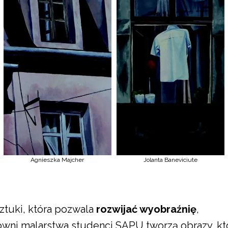
Agnieszka Majcher
Jolanta Baneviciute
ztuki, która pozwala
rozwijać wyobraźnię
,
owni malarstwa studenci SAPU tworzą obrazy, kt