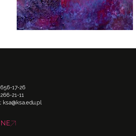
 656-17-26
 266-21-11
l:
ksa@ksa.edu.pl
INE