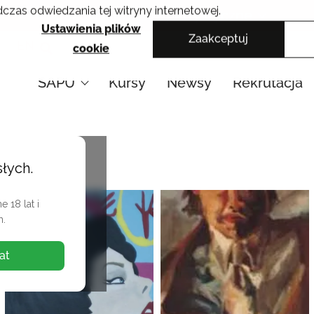
czas odwiedzania tej witryny internetowej.
Krakowskie Szkoły Artystyczne
Ustawienia plików
Zaakceptuj
EN
cookie
SAPU
Kursy
Newsy
Rekrutacja
słych.
 18 lat i
h.
at