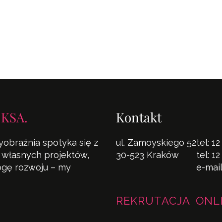
 KSA.
Kontakt
yobraźnia spotyka się z
ul. Zamoyskiego 52
tel:
12
la własnych projektów,
30-523 Kraków
tel:
12
rogę rozwoju – my
e-mai
REKRUTACJA ONL