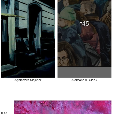
+45
Agnieszka Majcher
Aleksandra Dudek
óre