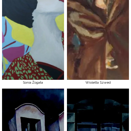
Sonia Żogała
Wioletta Szwed