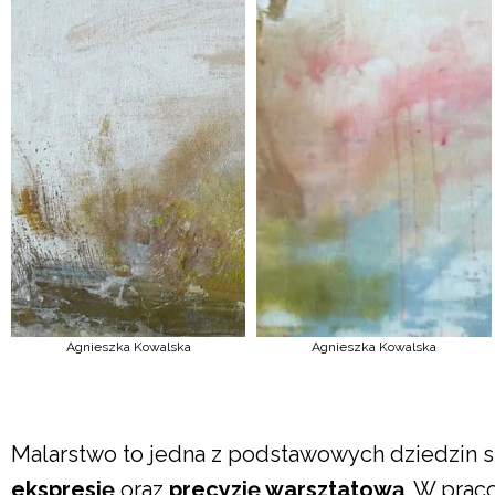
Agnieszka Kowalska
Agnieszka Kowalska
Malarstwo to jedna z podstawowych dziedzin s
ekspresję
oraz
precyzję warsztatową
. W prac