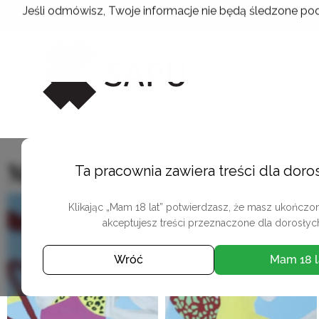
Przejdź
Jeśli odmówisz, Twoje informacje nie będą śledzone pod
do
treści
Malarstwo
Ta pracownia zawiera treści dla doro
Klikając „Mam 18 lat” potwierdzasz, że masz ukończone
akceptujesz treści przeznaczone dla dorosłyc
Wróć
Mam 18 l