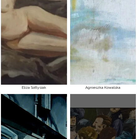
Eliza Sołtysiak
Agnieszka Kowalska