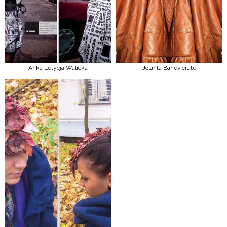
Anka Letycja Walicka
Jolanta Baneviciute