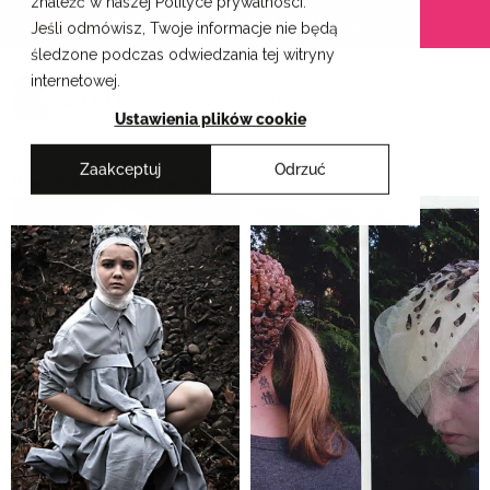
znaleźć w naszej Polityce prywatności.
Przejdź
Krakowskie Szkoły Artystyczne
Jeśli odmówisz, Twoje informacje nie będą
do
śledzone podczas odwiedzania tej witryny
treści
internetowej.
EN
Ustawienia plików cookie
Zaakceptuj
Odrzuć
Warsztaty eksperymentalne