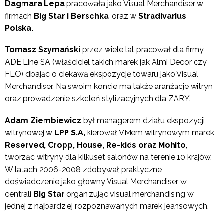
Dagmara Lepa
pracowała jako Visual Merchandiser w
firmach
Big Star i Berschka
, oraz w
Stradivarius
Polska.
Tomasz Szymański
przez
wiele lat pracował dla firmy
ADE Line SA (właściciel takich marek jak Almi Decor czy
FLO) dbając o ciekawą ekspozycję towaru jako Visual
Merchandiser. Na swoim koncie ma także aranżacje witryn
oraz prowadzenie szkoleń stylizacyjnych dla ZARY.
Adam Ziembiewicz
był
managerem działu ekspozycji
witrynowej w
LPP S.A,
kierował VMem witrynowym marek
Reserved, Cropp, House, Re-kids oraz Mohito
,
tworząc witryny dla kilkuset salonów na terenie 10 krajów.
W latach 2006-2008 zdobywał praktyczne
doświadczenie jako główny Visual Merchandiser w
centrali
Big Star
organizując visual merchandising w
jednej z najbardziej rozpoznawanych marek jeansowych.