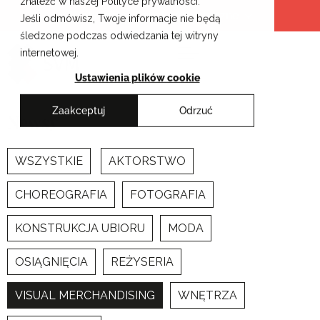
znaleźć w naszej Polityce prywatności.
Przejdź
Krakowskie Szkoły Artystyczne
Jeśli odmówisz, Twoje informacje nie będą
do
śledzone podczas odwiedzania tej witryny
treści
internetowej.
Ustawienia plików cookie
Zaakceptuj
Odrzuć
Newsy
WSZYSTKIE
AKTORSTWO
CHOREOGRAFIA
FOTOGRAFIA
KONSTRUKCJA UBIORU
MODA
OSIĄGNIĘCIA
REŻYSERIA
VISUAL MERCHANDISING
WNĘTRZA