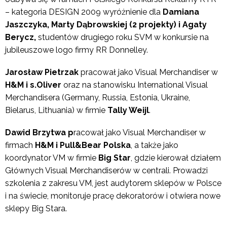
– kategoria DESIGN 2009
wyróżnienie dla
Damiana
Jaszczyka, Marty Dąbrowskiej (2 projekty) i Agaty
Berycz,
studentów drugiego roku SVM w konkursie na
jubileuszowe logo firmy RR Donnelley.
Jarosław Pietrzak
pracował jako Visual Merchandiser w
H&M i s.Oliver
oraz na stanowisku International Visual
Merchandisera (Germany, Russia, Estonia, Ukraine,
Bielarus, Lithuania) w firmie
Tally Weijl
.
Dawid Brzytwa p
racował jako Visual Merchandiser w
firmach
H&M i Pull&Bear Polska
, a także jako
koordynator VM w firmie
Big Star
, gdzie kierował działem
Głównych Visual Merchandiserów w centrali. Prowadzi
szkolenia z zakresu VM, jest audytorem sklepów w Polsce
i na świecie, monitoruje pracę dekoratorów i otwiera nowe
sklepy Big Stara.