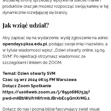
wizualnej strony sprzedaży wpływa na sukces marek i
produktów oraz jak możesz rozpocząć swoją karierę w tej
dynamicznie rozwijającej się branży.
Jak wziąć udział?
Aby zapisać się na wydarzenie, wyślij zgłoszenie na adres:
opendays@ksa.edu.pl
, podając swoje imię i nazwisko, a
w tytule wiadomości wpisz: „Dzień otwarty online, 19,09,
SVM”. Po rejestracji otrzymasz wiadomość ze
szczegółami i linkiem do ZOOM.
Temat: Dzień otwarty SVM
Czas: 19 wrz 2024 06:15 PM Warszawa
Dołącz Zoom Spotkanie
https://us06web.zoom.us/j/89506867535?
pwd=mfiBbWsIfrH6frmbJBrvbEc9QmXrMG.1
Dołącz do nas i poznaj bliżej fascynujący świat visual