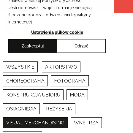
znaleźć w naszej Polityce prywatności.
Przejdź
Krakowskie Szkoły Artystyczne
Jeśli odmówisz, Twoje informacje nie będą
do
śledzone podczas odwiedzania tej witryny
treści
internetowej.
Ustawienia plików cookie
Zaakceptuj
Odrzuć
Newsy
WSZYSTKIE
AKTORSTWO
CHOREOGRAFIA
FOTOGRAFIA
KONSTRUKCJA UBIORU
MODA
OSIĄGNIĘCIA
REŻYSERIA
VISUAL MERCHANDISING
WNĘTRZA