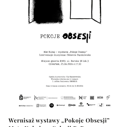
Wernisaż wystawy „Pokoje Obsesji”