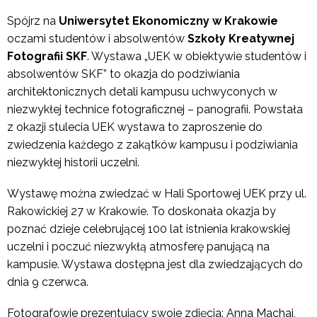
Spójrz na
Uniwersytet Ekonomiczny w Krakowie
oczami studentów i absolwentów
Szkoły Kreatywnej
Fotografii SKF
. Wystawa „UEK w obiektywie studentów i
absolwentów SKF” to okazja do podziwiania
architektonicznych detali kampusu uchwyconych w
niezwykłej technice fotograficznej – panografii. Powstała
z okazji stulecia UEK wystawa to zaproszenie do
zwiedzenia każdego z zakątków kampusu i podziwiania
niezwykłej historii uczelni.
Wystawę można zwiedzać w Hali Sportowej UEK przy ul.
Rakowickiej 27 w Krakowie. To doskonała okazja by
poznać dzieje celebrującej 100 lat istnienia krakowskiej
uczelni i poczuć niezwykłą atmosferę panującą na
kampusie. Wystawa dostępna jest dla zwiedzających do
dnia 9 czerwca.
Fotografowie prezentujący swoje zdjęcia: Anna Machaj,