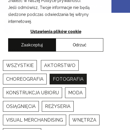
znaleźć w naszej Polityce prywatności.
Przejdź
Krakowskie Szkoły Artystyczne
Jeśli odmówisz, Twoje informacje nie będą
do
śledzone podczas odwiedzania tej witryny
treści
internetowej.
Ustawienia plików cookie
Zaakceptuj
Odrzuć
Newsy
WSZYSTKIE
AKTORSTWO
CHOREOGRAFIA
FOTOGRAFIA
KONSTRUKCJA UBIORU
MODA
OSIĄGNIĘCIA
REŻYSERIA
VISUAL MERCHANDISING
WNĘTRZA