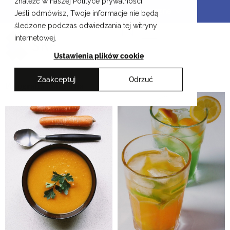
znaleźć w naszej Polityce prywatności.
Przejdź
Krakowskie Szkoły Artystyczne
Jeśli odmówisz, Twoje informacje nie będą
do
śledzone podczas odwiedzania tej witryny
treści
EN
internetowej.
Ustawienia plików cookie
Zaakceptuj
Odrzuć
Fotografia kulinarna