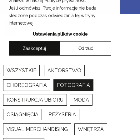
znaleźć w naszej Polityce prywatności.
Przejdź
Krakowskie Szkoły Artystyczne
Jeśli odmówisz, Twoje informacje nie będą
do
śledzone podczas odwiedzania tej witryny
treści
internetowej.
Ustawienia plików cookie
Zaakceptuj
Odrzuć
Newsy
WSZYSTKIE
AKTORSTWO
CHOREOGRAFIA
FOTOGRAFIA
KONSTRUKCJA UBIORU
MODA
OSIĄGNIĘCIA
REŻYSERIA
VISUAL MERCHANDISING
WNĘTRZA