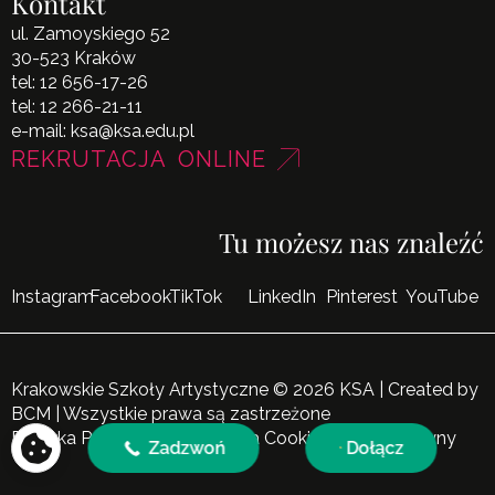
Kontakt
ul. Zamoyskiego 52
30-523 Kraków
tel:
12 656-17-26
tel:
12 266-21-11
e-mail:
ksa@ksa.edu.pl
REKRUTACJA ONLINE
Tu możesz nas znaleźć
Instagram
Facebook
TikTok
LinkedIn
Pinterest
YouTube
Krakowskie Szkoły Artystyczne © 2026 KSA | Created by
BCM
| Wszystkie prawa są zastrzeżone
Polityka Prywatności
|
Polityka Cookies
|
Mapa Witryny
Zadzwoń
Dołącz