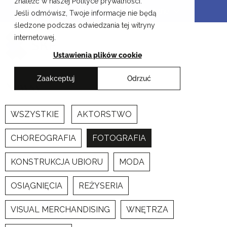
znaleźć w naszej Polityce prywatności.
Przejdź
Krakowskie Szkoły Artystyczne
Jeśli odmówisz, Twoje informacje nie będą
do
śledzone podczas odwiedzania tej witryny
treści
internetowej.
Ustawienia plików cookie
Zaakceptuj
Odrzuć
Newsy
WSZYSTKIE
AKTORSTWO
CHOREOGRAFIA
FOTOGRAFIA
KONSTRUKCJA UBIORU
MODA
OSIĄGNIĘCIA
REŻYSERIA
VISUAL MERCHANDISING
WNĘTRZA