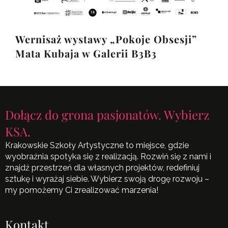
Wernisaż wystawy „Pokoje Obsesji”
Mata Kubaja w Galerii B3B3
Dołącz do grona pasjonatów. Wybierz
KSA.
Krakowskie Szkoły Artystyczne to miejsce, gdzie
wyobraźnia spotyka się z realizacją. Rozwiń się z nami i
znajdź przestrzeń dla własnych projektów, redefiniuj
sztukę i wyrażaj siebie. Wybierz swoją drogę rozwoju –
my pomożemy Ci zrealizować marzenia!
Kontakt